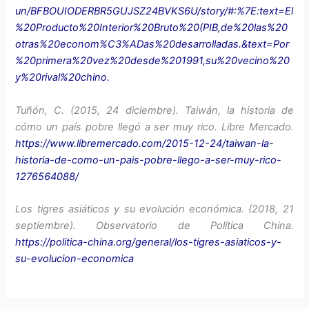
un/BFBOUIODERBR5GUJSZ24BVKS6U/story/#:%7E:text=El
%20Producto%20Interior%20Bruto%20(PIB,de%20las%20
otras%20econom%C3%ADas%20desarrolladas.&text=Por
%20primera%20vez%20desde%201991,su%20vecino%20
y%20rival%20chino
.
Tuñón, C. (2015, 24 diciembre). Taiwán, la historia de
cómo un país pobre llegó a ser muy rico. Libre Mercado.
https://www.libremercado.com/2015-12-24/taiwan-la-
historia-de-como-un-pais-pobre-llego-a-ser-muy-rico-
1276564088/
Los tigres asiáticos y su evolución económica. (2018, 21
septiembre). Observatorio de Política China.
https://politica-china.org/general/los-tigres-asiaticos-y-
su-evolucion-economica